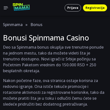
Prijava
Registracija
Spinmama
»
Bonus
Bonusi Spinmama Casino
Deo sa Spinmama bonus okuplja sve trenutne ponude
na jednom mestu, tako da možete videti šta je
trenutno dostupno. Novi igrači iz Srbije počinju sa
Početnim Paketom vrednim do 150.000 RSD + 250
besplatnih okretaja.
Nakon početne faze, ova stranica ostaje korisna za
redovno igranje. Ona ističe tekuće promocije i
rotacione aktivnosti za registrovane korisnike, tako da
možete pratiti šta je u toku i odlučiti čemu ćete se
sledeće pridružiti bez dodatnog pretraživanja.