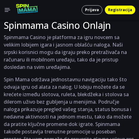
Prijava
Registracija
Spinmama Casino Onlajn
Spinmama Casino je platforma za igru novcem sa
velikim lobijem igara i jasnom oblašću naloga. Naši
srpski korisnici mogu da igraju preko pretraživača na
računaru ili mobilnom uređaju, tako da je pristup
dosledan na svim uređajima.
Spin Mama održava jednostavnu navigaciju tako što
odvaja igru od alata za nalog. U lobiju možete da se
krećete između slotova, ruleta, blekdžeka i stolova sa
dilerom uživo bez gubljenja u menijima. Područje
naloga prikazuje pregled vašeg stanja, status bonusa i
nedavne aktivnosti na jednom mestu, tako da možete
da pratite ključne promene dok igrate. Spinmama
takođe postavlja trenutne promocije u poseban