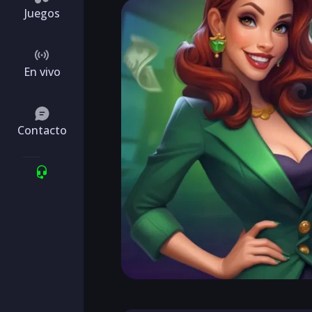
Juegos
En vivo
Contacto