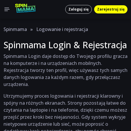
Zaloguj się
Zarejestruj się
Spinmama
»
Logowanie i rejestracja
Spinmama Login & Rejestracja
Spinmama Login daje dostęp do Twojego profilu gracza
na komputerze i na urządzeniach mobilnych.
Rejestracja tworzy ten profil, więc używasz tych samych
danych logowania za każdym razem, gdy przełączasz
urządzenia.
Utrzymujemy proces logowania i rejestracji klarowny i
spójny na różnych ekranach. Strony pozostają łatwe do
czytania na laptopie i na telefonie, dzięki czemu możesz
przejść przez kroki bez niejasności. Gdy system wykryje
nietypowe urządzenie lub sieć, może poprosić o