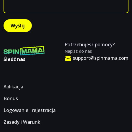
Potrzebujesz pomocy?
Napisz do nas
support@spinmama.com
Śledź nas
Aplikacja
Bonus
Logowanie i rejestracja
Zasady i Warunki