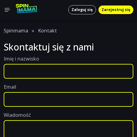
Zaloguj się
Zarejestruj się
Spinmama
»
Kontakt
Skontaktuj się z nami
Imię i nazwisko
Email
Wiadomość