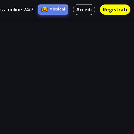
nza online 24/7
Accedi
Registrati
Missioni