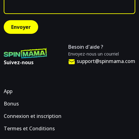
Besoin d'aide ?
Envoyez-nous un courriel
support@spinmama.com
Suivez-nous
App
Bonus
Connexion et inscription
Termes et Conditions