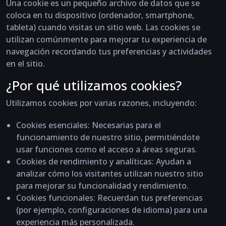
Una cookie es un pequeño archivo de datos que se
coloca en tu dispositivo (ordenador, smartphone,
tableta) cuando visitas un sitio web. Las cookies se
utilizan comúnmente para mejorar tu experiencia de
navegación recordando tus preferencias y actividades
en el sitio.
¿Por qué utilizamos cookies?
Utilizamos cookies por varias razones, incluyendo:
Cookies esenciales: Necesarias para el
funcionamiento de nuestro sitio, permitiéndote
usar funciones como el acceso a áreas seguras.
Cookies de rendimiento y analíticas: Ayudan a
analizar cómo los visitantes utilizan nuestro sitio
para mejorar su funcionalidad y rendimiento.
Cookies funcionales: Recuerdan tus preferencias
(por ejemplo, configuraciones de idioma) para una
experiencia más personalizada.