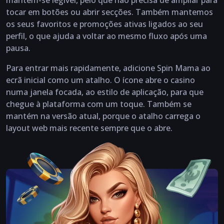
mantém-se legível, pelo que não precisa de ampliar para
tocar em botões ou abrir secções. Também mantemos
os seus favoritos e promoções ativas ligados ao seu
perfil, o que ajuda a voltar ao mesmo fluxo após uma
pausa.
Para entrar mais rapidamente, adicione Spin Mama ao
ecrã inicial como um atalho. O ícone abre o casino
numa janela focada, ao estilo de aplicação, para que
chegue à plataforma com um toque. Também se
mantém na versão atual, porque o atalho carrega o
layout web mais recente sempre que o abre.